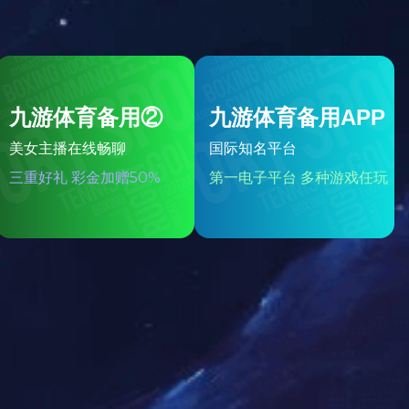
新闻
月冰同志一次性通过评审，晋升为“环境保
已达5人，博士后2人。