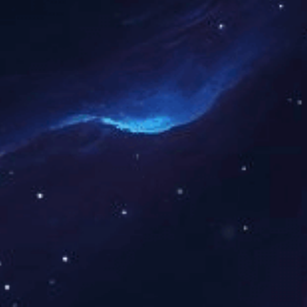
乐动·官方站官网创立于2017年9月，2
用，掌握有自主知识产权体系，主要从事
业。
公司现有员工30余人，博士2人，本
包和运营资质。2019年获得国家高新技术