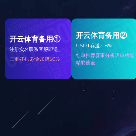
来
在“2023年度长株潭高端装备制造产业人
护工程高级工程师”，
我公司高层次人才建