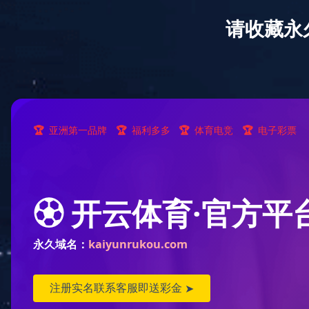
在线客服
扫一扫，关注微信公众号