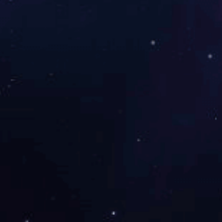
重信用企业，2023年获得湖南省工信厅“
源科技有限公司建设含锂物料回收生产线
上一新闻：
热烈祝贺我司胡克伟同志荣获2023年度“湖南省
下一新闻：
我司总经理姚理为获评2023年湖南省企业“创新达
友情链接
中南大学
湘潭大学
国家生态环保部
中
乐动（中国）
服务领域与业绩
乐动·